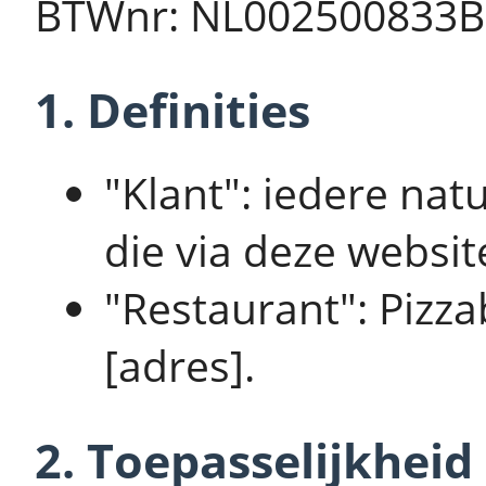
BTWnr: NL002500833B
1. Definities
"Klant": iedere nat
die via deze website
"Restaurant": Pizza
[adres].
2. Toepasselijkheid