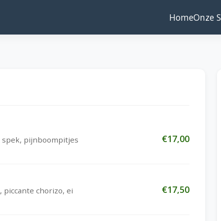
Home
Onze S
€17,00
, spek, pijnboompitjes
€17,50
 piccante chorizo, ei